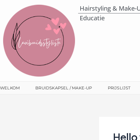
Ga
Hairstyling & Make-
naar
Educatie
de
inhoud
WELKOM
BRUIDSKAPSEL / MAKE-UP
PRIJSLIJST
Hello