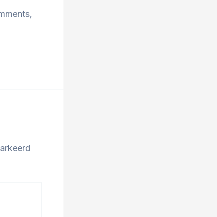
omments,
markeerd