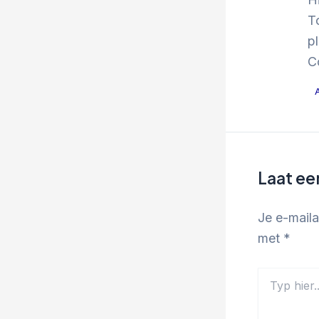
T
p
C
Laat ee
Je e-maila
met
*
Typ
hier...