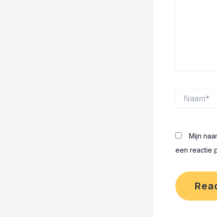
Naam*
Mijn naa
een reactie p