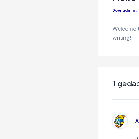
Door
admin
/
Welcome to
writing!
1 geda
A
H