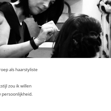
roep als haarstyliste
ijl zou ik willen
w persoonlijkheid.