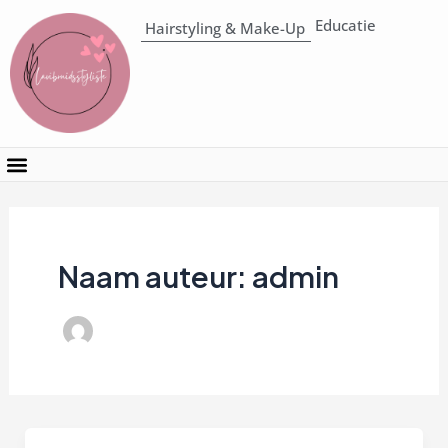
Ga
Educatie
Hairstyling & Make-Up
naar
de
inhoud
BRUIDSKAPSEL / MAKE-UP
OPLEIDING BRUIDSSTYLISTE
Naam auteur: admin